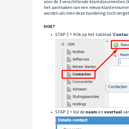
voor de 3 verschillende klantdocumenten
(k
het aanmaken van een
nieuw klantennum
worden als men deze handeling toch verget
HOE?
STAP 1 = Klik op het tabblad '
Contac
STAP 2 = Vul de
naam
en
voertaal
van