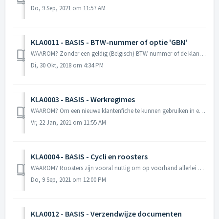
Do, 9 Sep, 2021 om 11:57 AM
KLA0011 - BASIS - BTW-nummer of optie 'GBN'
WAAROM? Zonder een geldig (Belgisch) BTW-nummer of de klantenoptie 'GBN' kan ik geen contract opmaken voor een klantenfiche. Bij het aanmaken van e...
Di, 30 Okt, 2018 om 4:34 PM
KLA0003 - BASIS - Werkregimes
WAAROM? Om een nieuwe klantenfiche te kunnen gebruiken in een nieuw contract moet er minstens 1 werkregime (bedienden of arbeiders) geactiveerd worden. In...
Vr, 22 Jan, 2021 om 11:55 AM
KLA0004 - BASIS - Cycli en roosters
WAAROM? Roosters zijn vooral nuttig om op voorhand allerlei vaste wekelijkse uurroosters aan te maken bij een specifieke klant. Uit die reeds aangemaakt...
Do, 9 Sep, 2021 om 12:00 PM
KLA0012 - BASIS - Verzendwijze documenten