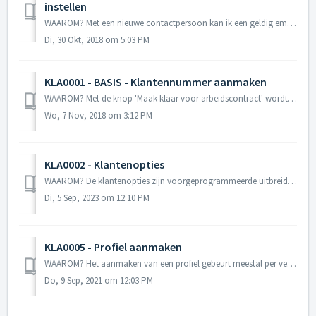
instellen
WAAROM? Met een nieuwe contactpersoon kan ik een geldig emailadres koppelen aan de verzendwijzen voor de 3 verschillende klantdocumenten (klantcontracten, ...
Di, 30 Okt, 2018 om 5:03 PM
KLA0001 - BASIS - Klantennummer aanmaken
WAAROM? Met de knop 'Maak klaar voor arbeidscontract' wordt er een klantennummer (= klnr) toegewezen aan de nieuwe klantenfiche. Deze klantennu...
Wo, 7 Nov, 2018 om 3:12 PM
KLA0002 - Klantenopties
WAAROM? De klantenopties zijn voorgeprogrammeerde uitbreidingen op de standaardinstellingen van een klant. Er bestaan klantenopties in verschillende groep...
Di, 5 Sep, 2023 om 12:10 PM
KLA0005 - Profiel aanmaken
WAAROM? Het aanmaken van een profiel gebeurt meestal per verschillende functie (bv. heftruckchauffeur, verkoopster, logistiek bediende,...) binnen één...
Do, 9 Sep, 2021 om 12:03 PM