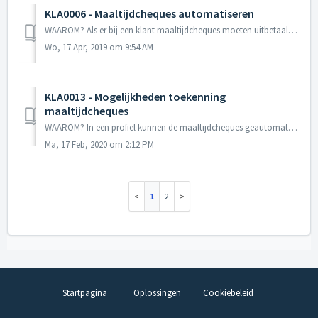
KLA0006 - Maaltijdcheques automatiseren
WAAROM? Als er bij een klant maaltijdcheques moeten uitbetaald worden aan de uitzendkrachten, is het best dat dit proces geautomatiseerd wordt. Dit kan ...
Wo, 17 Apr, 2019 om 9:54 AM
KLA0013 - Mogelijkheden toekenning
maaltijdcheques
WAAROM? In een profiel kunnen de maaltijdcheques geautomatiseerd worden. Daarbij moet ook telkens aangeduid worden...
Ma, 17 Feb, 2020 om 2:12 PM
1
2
Startpagina
Oplossingen
Cookiebeleid