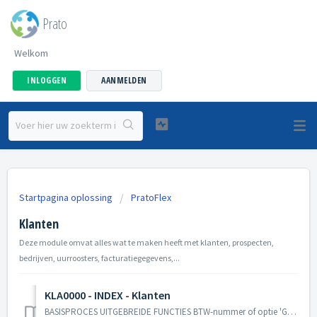
Prato
Welkom
INLOGGEN
AANMELDEN
Startpagina oplossing
PratoFlex
Klanten
Deze module omvat alles wat te maken heeft met klanten, prospecten,
bedrijven, uurroosters, facturatiegegevens,...
KLA0000 - INDEX - Klanten
BASISPROCES UITGEBREIDE FUNCTIES BTW-nummer of optie 'GBN' Werkregimes Cycli en roosters Verzendwijze documenten instellen Klantennummer aa...